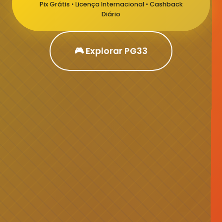
Pix Grátis • Licença Internacional • Cashback
Diário
🎮 Explorar PG33