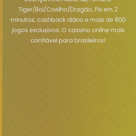
Tiger/Boi/Coelho/Dragão, Pix em 2
minutos, cashback diário e mais de 800
jogos exclusivos. O cassino online mais
confiável para brasileiros!