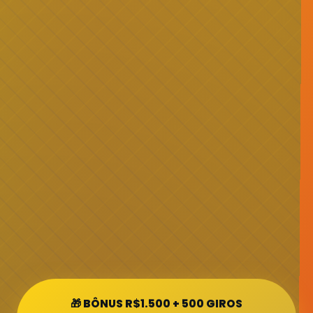
🎁 BÔNUS R$1.500 + 500 GIROS