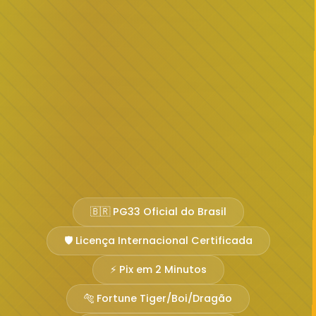
🇧🇷 PG33 Oficial do Brasil
🛡️ Licença Internacional Certificada
⚡ Pix em 2 Minutos
🐅 Fortune Tiger/Boi/Dragão