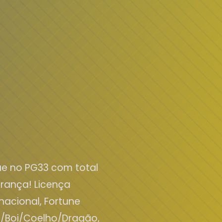
e no PG33 com total
rança! Licença
rnacional, Fortune
r/Boi/Coelho/Dragão,