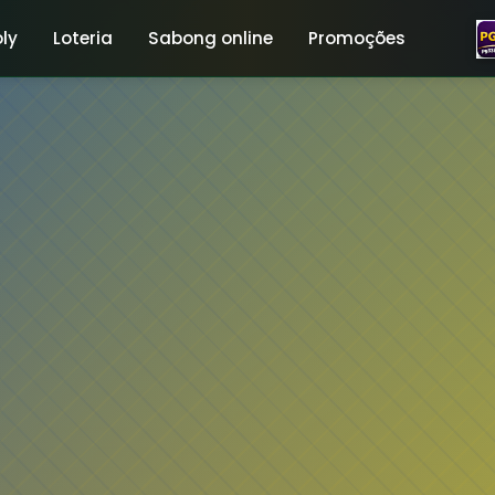
ly
Loteria
Sabong online
Promoções