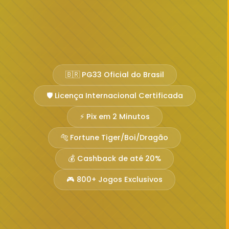
🇧🇷 PG33 Oficial do Brasil
🛡️ Licença Internacional Certificada
⚡ Pix em 2 Minutos
🐅 Fortune Tiger/Boi/Dragão
💰 Cashback de até 20%
🎮 800+ Jogos Exclusivos