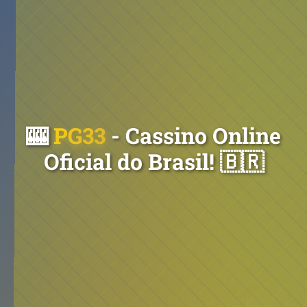
🎰
PG33
- Cassino Online
Oficial do Brasil! 🇧🇷