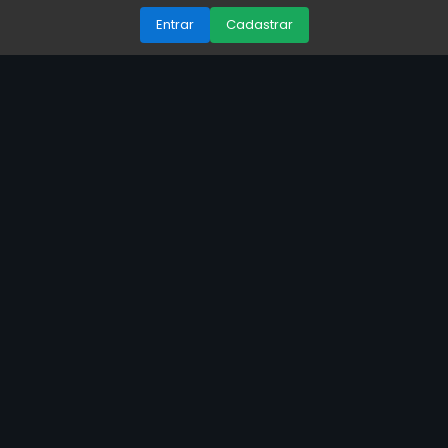
Entrar
Cadastrar
PG33 | Conheça o Jogo
CrazyPokiBoo: Diversão na
Era das Experiências
Digitais
Explore CrazyPokiBoo, um jogo inovador que