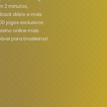
em 2 minutos,
back diário e mais
00 jogos exclusivos.
ssino online mais
ável para brasileiros!