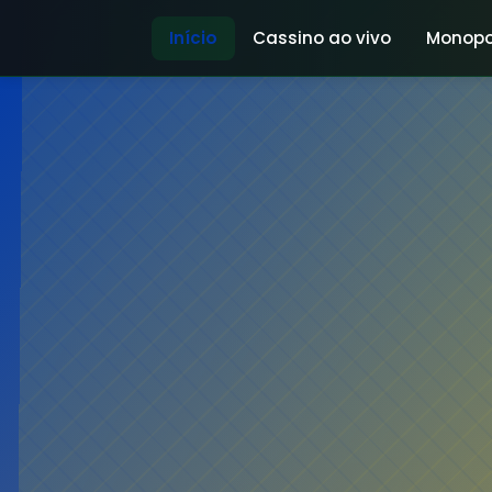
Início
Cassino ao vivo
Monopo